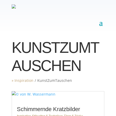
KUNSTZUMT
AUSCHEN
» Inspiration
/
KunstZumTauschen
Schimmernde Kratzbilder
Inspiration
,
Stilwelten & Techniken
,
Tipps & Tricks