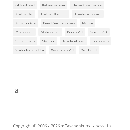
Glitzerkunst
Kaffeemalerei
kleine Kunstwerke
Kratzbilder
KratzbildTechnik
Kreativtechniken
KunstFürAlle
KunstZumTauschen
Motive
Motivideen
Motivlocher
Punch-Art
ScratchArt
Sinnerleben
Stanzen
Taschenkunst
Techniken
Visitenkarten-Etui
WatercolorArt
Werkstatt
Copyright © 2006 - 2026 ♥ Taschenkunst - passt in