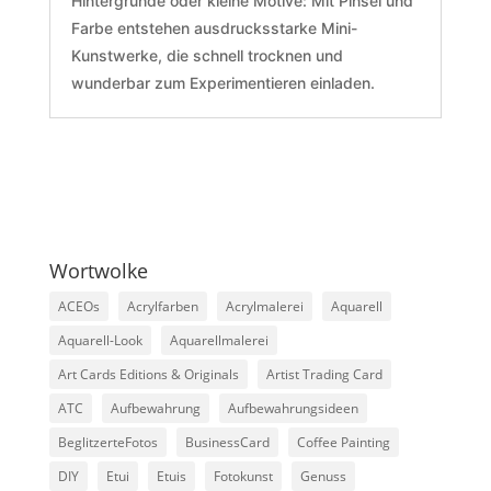
Hintergründe oder kleine Motive: Mit Pinsel und
Farbe entstehen ausdrucksstarke Mini-
Kunstwerke, die schnell trocknen und
wunderbar zum Experimentieren einladen.
Wortwolke
ACEOs
Acrylfarben
Acrylmalerei
Aquarell
Aquarell-Look
Aquarellmalerei
Art Cards Editions & Originals
Artist Trading Card
ATC
Aufbewahrung
Aufbewahrungsideen
BeglitzerteFotos
BusinessCard
Coffee Painting
DIY
Etui
Etuis
Fotokunst
Genuss