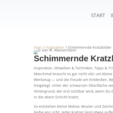
START
Start
/
Inspiration
/
Schimmernde Kratzbilder
Schimmernde Kratzb
Inspiration
,
Stilwelten & Techniken
,
Tipps & Tr
Manchmal braucht es gar nicht viel, um kleine
Werkzeug — und die Freude am Entdecken. Bei 
freigelegt. Unter der schwarzen Oberfläche ve
Hintergrund, der erst sichtbar wird, wenn Du 
in die obere Schicht kratzt.
So entstehen kleine Motive, Muster und Zeichnu
Farbe ans Licht. Jeder Kratzer lässt etwas auf