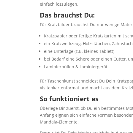
einfach loszulegen.
Das brauchst Du:
Für Kratzbilder brauchst Du nur wenige Materi
Kratzpapier oder fertige Kratzkarten mit sc
ein Kratzwerkzeug, Holzstäbchen, Zahnstoche
eine Unterlage (z.B. kleines Tablett)
bei Bedarf eine Schere oder einen Cutter, 
Laminierhüllen & Laminiergerät
Für Taschenkunst schneidest Du Dein Kratzpap
Visitenkartenformat und macht aus dem Kratz
So funktioniert es
Überlege Dir zuerst, ob Du ein bestimmtes Mot
Anfang eignen sich einfache Formen besonders 
Mandala-Elemente.
Dann ritzt Du Dein Motiv vorsichtig in die sch