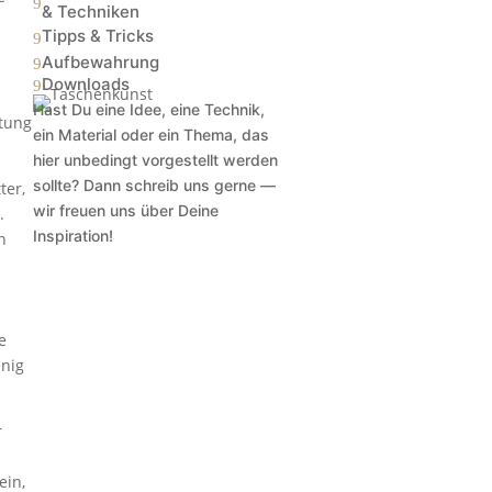
9
& Techniken
Tipps & Tricks
9
Aufbewahrung
9
Downloads
9
Hast Du eine Idee, eine Technik,
htung
ein Material oder ein Thema, das
hier unbedingt vorgestellt werden
sollte? Dann schreib uns gerne —
ter,
wir freuen uns über Deine
.
Inspiration!
n
e
enig
r
ein,