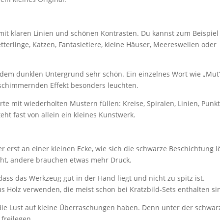
mit klaren Linien und schönen Kontrasten. Du kannst zum Beispiel
terlinge, Katzen, Fantasietiere, kleine Häuser, Meereswellen oder
dem dunklen Untergrund sehr schön. Ein einzelnes Wort wie „Mut“
n schimmernden Effekt besonders leuchten.
e mit wiederholten Mustern füllen: Kreise, Spiralen, Linien, Punkt
eht fast von allein ein kleines Kunstwerk.
er erst an einer kleinen Ecke, wie sich die schwarze Beschichtung 
icht, andere brauchen etwas mehr Druck.
ass das Werkzeug gut in der Hand liegt und nicht zu spitz ist.
us Holz verwenden, die meist schon bei Kratzbild-Sets enthalten si
, die Lust auf kleine Überraschungen haben. Denn unter der schwa
freilegen.