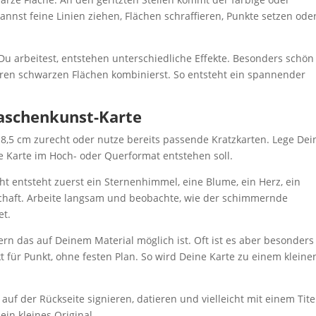
nnst feine Linien ziehen, Flächen schraffieren, Punkte setzen ode
 Du arbeitest, entstehen unterschiedliche Effekte. Besonders schön
eren schwarzen Flächen kombinierst. So entsteht ein spannender
Taschenkunst-Karte
x 8,5 cm zurecht oder nutze bereits passende Kratzkarten. Lege Dei
e Karte im Hoch- oder Querformat entstehen soll.
ht entsteht zuerst ein Sternenhimmel, eine Blume, ein Herz, ein
chaft. Arbeite langsam und beobachte, wie der schimmernde
et.
ern das auf Deinem Material möglich ist. Oft ist es aber besonders
unkt für Punkt, ohne festen Plan. So wird Deine Karte zu einem kleine
f der Rückseite signieren, datieren und vielleicht mit einem Tite
in kleines Original.