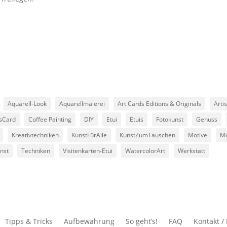
Aquarell-Look
Aquarellmalerei
Art Cards Editions & Originals
Arti
sCard
Coffee Painting
DIY
Etui
Etuis
Fotokunst
Genuss
Kreativtechniken
KunstFürAlle
KunstZumTauschen
Motive
Mo
nst
Techniken
Visitenkarten-Etui
WatercolorArt
Werkstatt
Tipps & Tricks
Aufbewahrung
So geht’s!
FAQ
Kontakt 