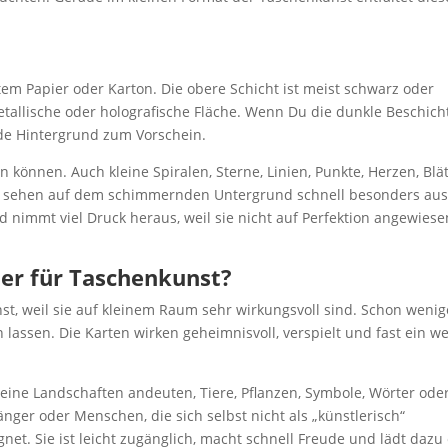
etem Papier oder Karton. Die obere Schicht ist meist schwarz oder
metallische oder holografische Fläche. Wenn Du die dunkle Beschic
nde Hintergrund zum Vorschein.
können. Auch kleine Spiralen, Sterne, Linien, Punkte, Herzen, Blät
en sehen auf dem schimmernden Untergrund schnell besonders aus
d nimmt viel Druck heraus, weil sie nicht auf Perfektion angewiese
der für Taschenkunst?
t, weil sie auf kleinem Raum sehr wirkungsvoll sind. Schon wenig
 lassen. Die Karten wirken geheimnisvoll, verspielt und fast ein w
leine Landschaften andeuten, Tiere, Pflanzen, Symbole, Wörter ode
änger oder Menschen, die sich selbst nicht als „künstlerisch“
net. Sie ist leicht zugänglich, macht schnell Freude und lädt dazu 