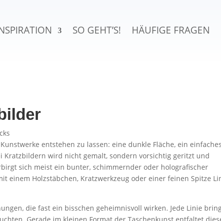
INSPIRATION
SO GEHT’S!
HÄUFIGE FRAGEN
ilder
icks
 Kunstwerke entstehen zu lassen: eine dunkle Fläche, ein einfache
Kratzbildern wird nicht gemalt, sondern vorsichtig geritzt und
rbirgt sich meist ein bunter, schimmernder oder holografischer
mit einem Holzstäbchen, Kratzwerkzeug oder einer feinen Spitze Li
ngen, die fast ein bisschen geheimnisvoll wirken. Jede Linie brin
leuchten. Gerade im kleinen Format der Taschenkunst entfaltet dies