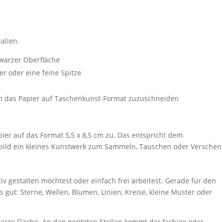
alien.
hwarzer Oberfläche
r oder eine feine Spitze
um das Papier auf Taschenkunst-Format zuzuschneiden
ier auf das Format 5,5 x 8,5 cm zu. Das entspricht dem
bild ein kleines Kunstwerk zum Sammeln, Tauschen oder Verschen
iv gestalten möchtest oder einfach frei arbeitest. Gerade für den
gut: Sterne, Wellen, Blumen, Linien, Kreise, kleine Muster oder
warze Fläche. An den geritzten Stellen kommt der farbige oder