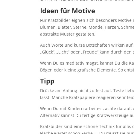
Ideen für Motive
Für Kratzbilder eignen sich besonders Motive 
Blumen, Blätter, Sterne, Monde, Herzen, Schmet
abstrakte Muster gestalten.
Auch Worte und kurze Botschaften wirken auf 
„Glück“, „Licht“ oder „Freude“ kann durch de
Wenn Du es meditativ magst, kannst Du die Kart
Bögen oder kleine grafische Elemente. So entst
Tipp
Drücke am Anfang nicht zu fest auf. Teste lieb
lässt. Manche Kratzpapiere reagieren sehr le
Wenn Du mit Kindern arbeitest, achte darauf, d
Alternativ kannst Du fertige Kratzwerkzeuge a
Kratzbilder sind eine schöne Technik für alle
Fläche wartet schon Farbe — Du musst sie nur 