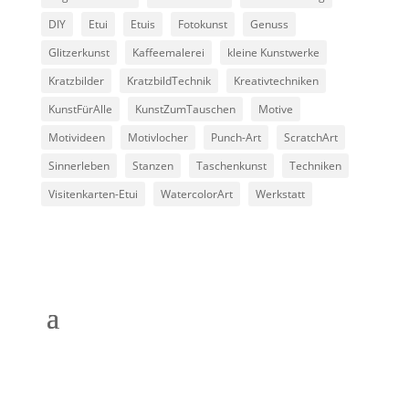
DIY
Etui
Etuis
Fotokunst
Genuss
Glitzerkunst
Kaffeemalerei
kleine Kunstwerke
Kratzbilder
KratzbildTechnik
Kreativtechniken
KunstFürAlle
KunstZumTauschen
Motive
Motivideen
Motivlocher
Punch-Art
ScratchArt
Sinnerleben
Stanzen
Taschenkunst
Techniken
Visitenkarten-Etui
WatercolorArt
Werkstatt