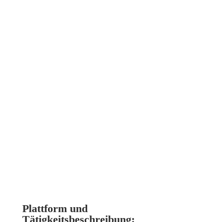

whats app Community
Möchtest Du Mitglied in der
Taschenkunst-whats-app-
Community werden? Schreib mich
gerne an mit Deiner Handynr und
ich sende Dir gerne den
Zugangslink.
Plattform und
Tätigkeitsbeschreibung: