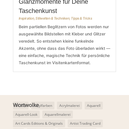
Glanzmomente für Deine
Taschenkunst
Inspiration
,
Stilwelten & Techniken
,
Tipps & Tricks
Beim partiellen Beglitzern von Fotos werden nur
ausgewählte Bildstellen mit Kleber und Glitzer
veredelt. So entstehen kleine funkelnde
Akzente, ohne dass das Foto überladen wirkt —
eine einfache, magische Technik für persönliche
Taschenkunst im Visitenkartenformat.
Wortwolke
ACEOs
Acrylfarben
Acrylmalerei
Aquarell
Aquarell-Look
Aquarellmalerei
Art Cards Editions & Originals
Artist Trading Card