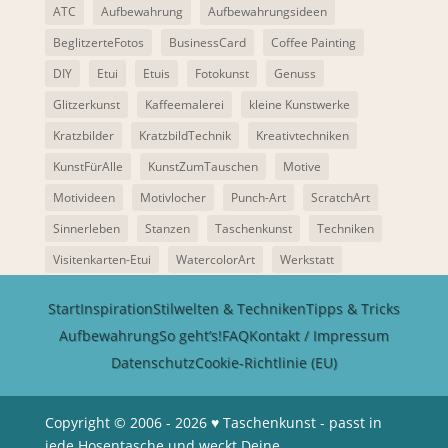
ATC
Aufbewahrung
Aufbewahrungsideen
BeglitzerteFotos
BusinessCard
Coffee Painting
DIY
Etui
Etuis
Fotokunst
Genuss
Glitzerkunst
Kaffeemalerei
kleine Kunstwerke
Kratzbilder
KratzbildTechnik
Kreativtechniken
KunstFürAlle
KunstZumTauschen
Motive
Motivideen
Motivlocher
Punch-Art
ScratchArt
Sinnerleben
Stanzen
Taschenkunst
Techniken
Visitenkarten-Etui
WatercolorArt
Werkstatt
Start
Inspiration
Stilwelten & Techniken
Tipps & Tricks
Aufbewahrung
So geht’s!
FAQ
Kontakt / Impressum
Datenschutz
Cookie-Richtlinie (EU)
Copyright © 2006 - 2026 ♥ Taschenkunst - passt in
jede Hosentasche und weckt Deine