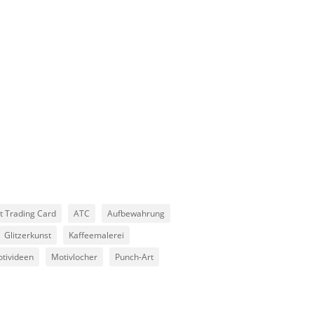
st Trading Card
ATC
Aufbewahrung
Glitzerkunst
Kaffeemalerei
tivideen
Motivlocher
Punch-Art