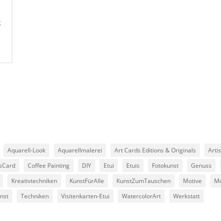
k
Aquarell-Look
Aquarellmalerei
Art Cards Editions & Originals
Arti
sCard
Coffee Painting
DIY
Etui
Etuis
Fotokunst
Genuss
Kreativtechniken
KunstFürAlle
KunstZumTauschen
Motive
Mo
nst
Techniken
Visitenkarten-Etui
WatercolorArt
Werkstatt