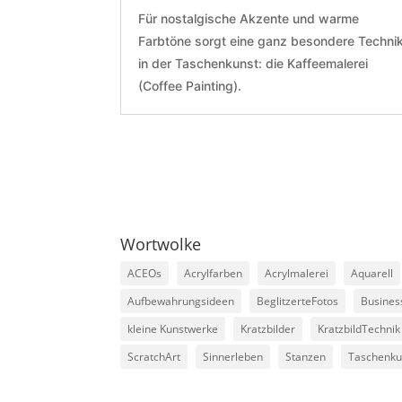
Für nostalgische Akzente und warme
Farbtöne sorgt eine ganz besondere Techni
in der Taschenkunst: die Kaffeemalerei
(Coffee Painting).
Wortwolke
ACEOs
Acrylfarben
Acrylmalerei
Aquarell
Aufbewahrungsideen
BeglitzerteFotos
Busines
kleine Kunstwerke
Kratzbilder
KratzbildTechnik
ScratchArt
Sinnerleben
Stanzen
Taschenku